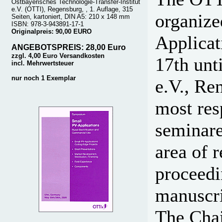
Ostbayerisches Technologie-Transfer-Institut
e.V. (OTTI), Regensburg, , 1. Auflage, 315
organiz
Seiten, kartoniert, DIN A5: 210 x 148 mm
ISBN: 978-3-943891-17-1
Originalpreis: 90,00 EURO
Applicat
ANGEBOTSPREIS: 28,00 Euro
zzgl. 4,00 Euro Versandkosten
17th unt
incl. Mehrwertsteuer
nur noch 1 Exemplar
e.V., Re
most res
seminare
area of 
proceedi
manuscri
The Chai